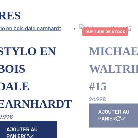
RES
RUPTURE DE STOCK
STYLO EN
MICHAE
BOIS
WALTRI
DALE
#15
24,99
€
EARNHARDT
AJOUTER AU
7,99
€
PANIER
AJOUTER AU
PANIER