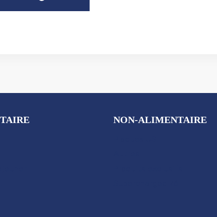
TAIRE
NON-ALIMENTAIRE
Plaques US
Autres
éjeuner
Produits exclusifs
Supercharged 76
i