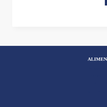
ALIMEN
Boissons
Snacks
Petit-d
Anti-Gasp