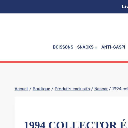
Aller
Li
au
contenu
BOISSONS
SNACKS
ANTI-GASPI
Accueil
/
Boutique
/
Produits exclusifs
/
Nascar
/
1994 col
1994 COLLECTOR É