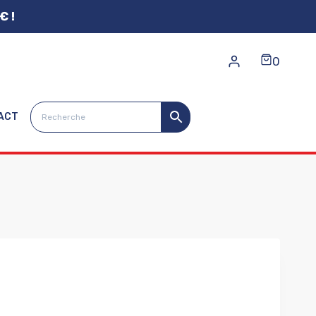
€ !
0
ACT