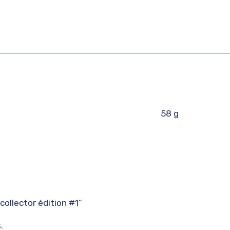
58 g
 collector édition #1”
.