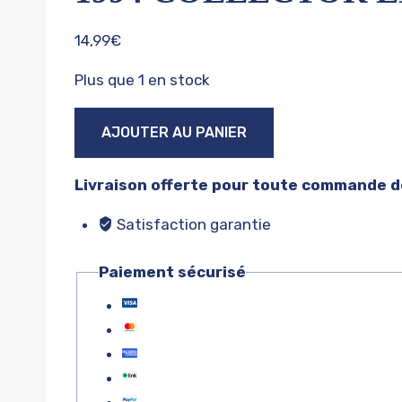
14,99
€
Plus que 1 en stock
quantité
AJOUTER AU PANIER
de
1994
Livraison offerte pour toute commande de
collector
édition
Satisfaction garantie
#1
Paiement sécurisé