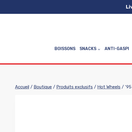
Aller
Li
au
contenu
BOISSONS
SNACKS
ANTI-GASPI
Accueil
/
Boutique
/
Produits exclusifs
/
Hot Wheels
/
‘95