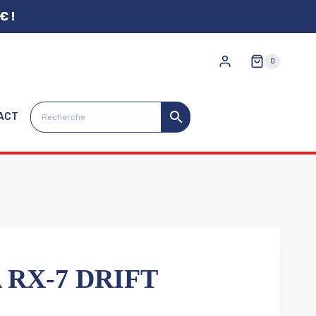
€ !
0
ACT
 RX-7 DRIFT