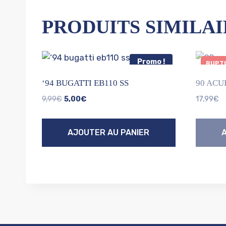
PRODUITS SIMILAI
Promo !
RUPTU
‘94 BUGATTI EB110 SS
90 ACU
Le
Le
9,99
€
5,00
€
17,99
€
prix
prix
initial
actuel
AJOUTER AU PANIER
était :
est :
9,99€.
5,00€.