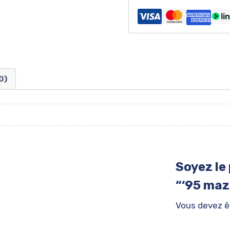
0)
Soyez le 
“‘95 maz
Vous devez 