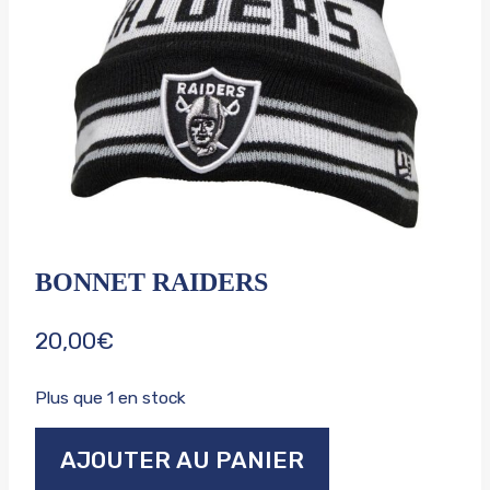
BONNET RAIDERS
20,00
€
Plus que 1 en stock
quantité
AJOUTER AU PANIER
de