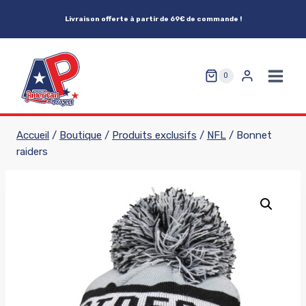
Aller
Livraison offerte à partir de 69€ de commande !
au
contenu
0
Accueil
/
Boutique
/
Produits exclusifs
/
NFL
/
Bonnet
raiders