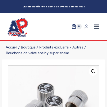
Aller
Livraison offerte à partir de 69€ de commande !
au
contenu
0
Accueil
/
Boutique
/
Produits exclusifs
/
Autres
/
Bouchons de valve shelby super snake