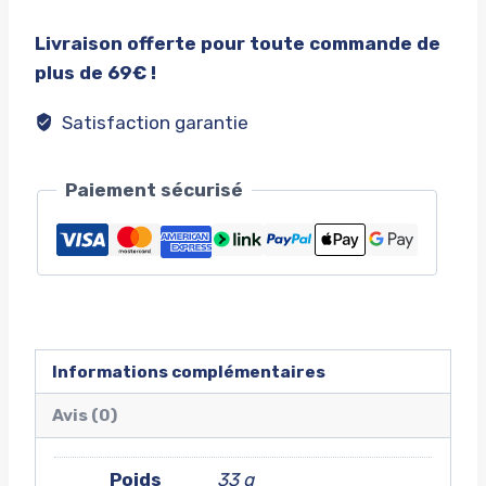
de
Livraison offerte pour toute commande de
valve
plus de 69€ !
shelby
super
Satisfaction garantie
snake
Paiement sécurisé
Informations complémentaires
Avis (0)
Poids
33 g