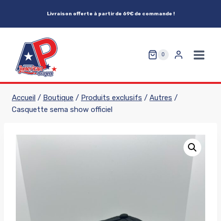
Aller
Livraison offerte à partir de 69€ de commande !
au
contenu
0
Accueil
/
Boutique
/
Produits exclusifs
/
Autres
/
Casquette sema show officiel