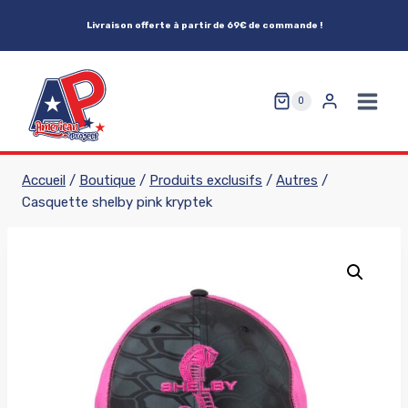
Aller
Livraison offerte à partir de 69€ de commande !
au
contenu
0
Accueil
/
Boutique
/
Produits exclusifs
/
Autres
/
Casquette shelby pink kryptek