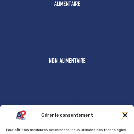
ALIMENTAIRE
Boissons
Snacks
Petit-déjeuner
Anti-Gaspi
NON-ALIMENTAIRE
Plaques US
Autres
Produits exclusifs
Supercharged 76
GÉNÉRAL
Gérer le consentement
Accueil
Pour offrir les meilleures expériences, nous utilisons des technologies