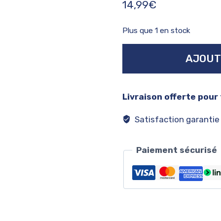
14,99
€
Plus que 1 en stock
quantité
AJOUT
de
Dale
earnhardt
Livraison offerte pour
jr.
#88
Satisfaction garantie
Paiement sécurisé