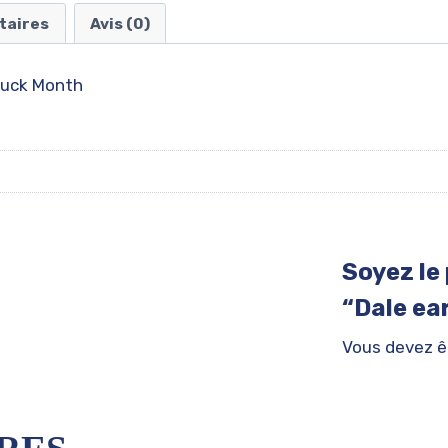
taires
Avis (0)
Truck Month
Soyez le 
“Dale ea
Vous devez 