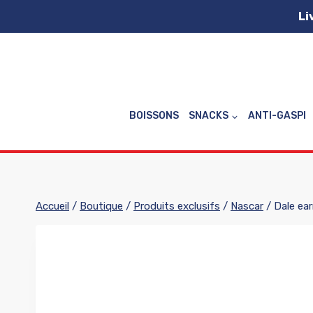
Aller
Li
au
contenu
BOISSONS
SNACKS
ANTI-GASPI
Accueil
/
Boutique
/
Produits exclusifs
/
Nascar
/
Dale ear