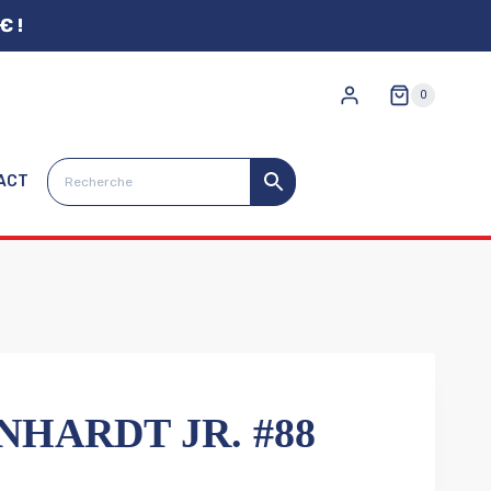
€ !
0
ACT
HARDT JR. #88