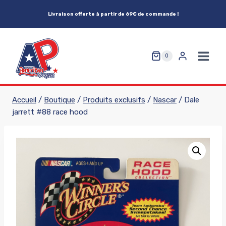
Aller
Livraison offerte à partir de 69€ de commande !
au
contenu
0
Accueil
/
Boutique
/
Produits exclusifs
/
Nascar
/
Dale
jarrett #88 race hood