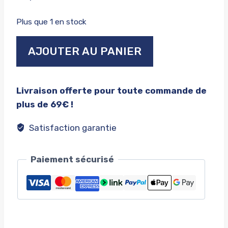
Plus que 1 en stock
quantité
AJOUTER AU PANIER
de
Dale
jarrett
Livraison offerte pour toute commande de
#88
plus de 69€ !
race
hood
Satisfaction garantie
Paiement sécurisé