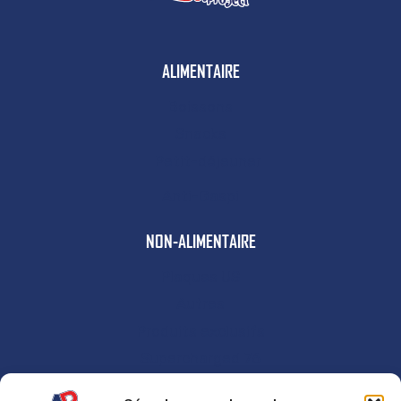
ALIMENTAIRE
Boissons
Snacks
Petit-déjeuner
Anti-Gaspi
NON-ALIMENTAIRE
Plaques US
Autres
Produits exclusifs
Supercharged 76