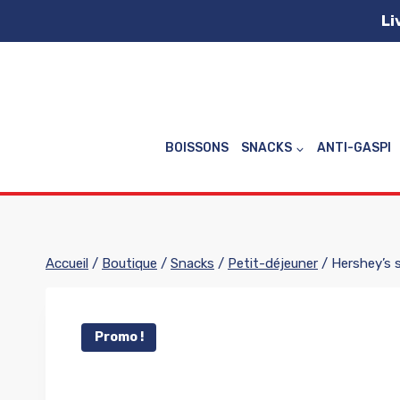
Aller
Li
au
contenu
BOISSONS
SNACKS
ANTI-GASPI
Accueil
/
Boutique
/
Snacks
/
Petit-déjeuner
/
Hershey’s 
Promo !