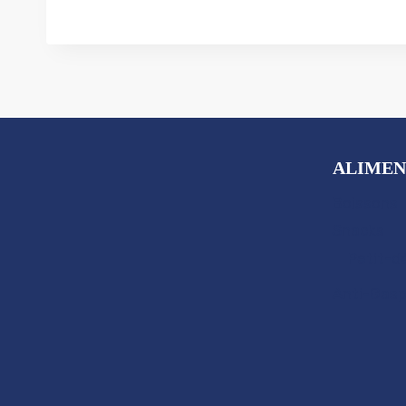
ALIMEN
Boissons
Snacks
Petit-d
Anti-Gasp