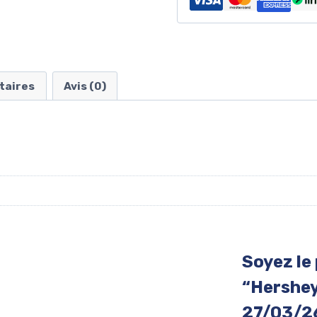
taires
Avis (0)
Soyez le 
“Hershey
27/03/2