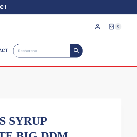
€ !
0
ACT
S SYRUP
E BIG DDM