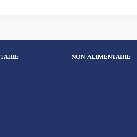
TAIRE
NON-ALIMENTAIRE
Plaques US
Autres
éjeuner
Produits exclusifs
Supercharged 76
i