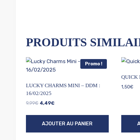
PRODUITS SIMILAI
Promo !
QUICK 
LUCKY CHARMS MINI – DDM :
1,50
€
16/02/2025
Le
Le
9,99
€
4,49
€
prix
prix
initial
actuel
AJOUTER AU PANIER
était :
est :
9,99€.
4,49€.