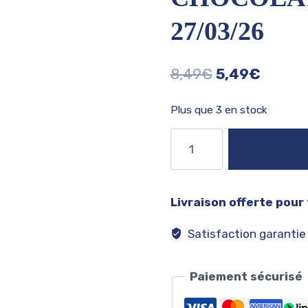
27/03/26
Le
Le
8,49
€
5,49
€
prix
prix
Plus que 3 en stock
initial
actuel
quantité
était :
est :
de
8,49€.
5,49€.
Hershey’s
syrup
Livraison offerte pour
chocolate
big
Satisfaction garantie
DDM
27/03/26
Paiement sécurisé