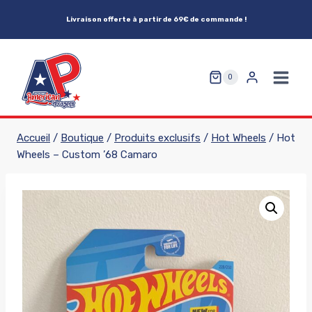
Aller
Livraison offerte à partir de 69€ de commande !
au
contenu
0
Accueil
/
Boutique
/
Produits exclusifs
/
Hot Wheels
/
Hot
Wheels – Custom ’68 Camaro