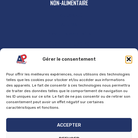
NON-ALIMENTAIRE
Plaques US
Autres
Produits exclusifs
Supercharged 76
GÉNÉRAL
Gérer le consentement
Accueil
Pour offrir les meilleures expériences, nous utilisons des technologies
Contact
telles que les cookies pour stocker et/ou accéder aux informations
des appareils. Le fait de consentir à ces technologies nous permettra
Mentions Légales
de traiter des données telles que le comportement de navigation ou
les ID uniques sur ce site. Le fait de ne pas consentir ou de retirer son
Politique de cookies
consentement peut avoir un effet négatif sur certaines
Politique de confidentialité
caractéristiques et fonctions.
Politique de retours et de remboursements
ACCEPTER