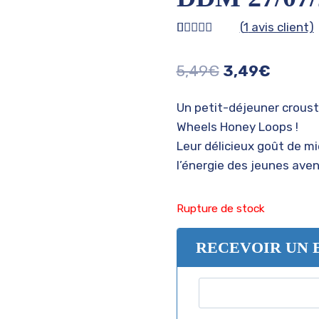
(
1
avis client)
Noté
1
5.00
sur 5 basé
Le
Le
5,49
€
3,49
€
sur
notation
client
prix
prix
Un petit-déjeuner croust
initial
actuel
Wheels Honey Loops !
était :
est :
Leur délicieux goût de mi
5,49€.
3,49€.
l’énergie des jeunes aven
Rupture de stock
RECEVOIR UN 