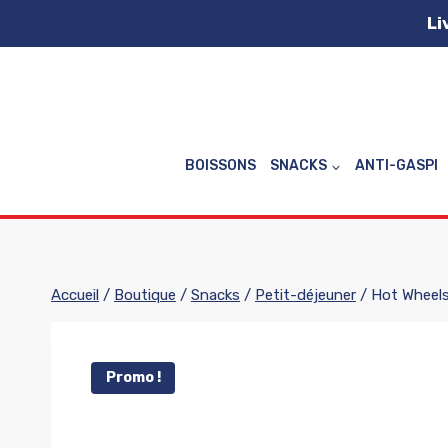
Aller
Li
au
contenu
BOISSONS
SNACKS
ANTI-GASPI
Accueil
/
Boutique
/
Snacks
/
Petit-déjeuner
/
Hot Wheel
Promo !