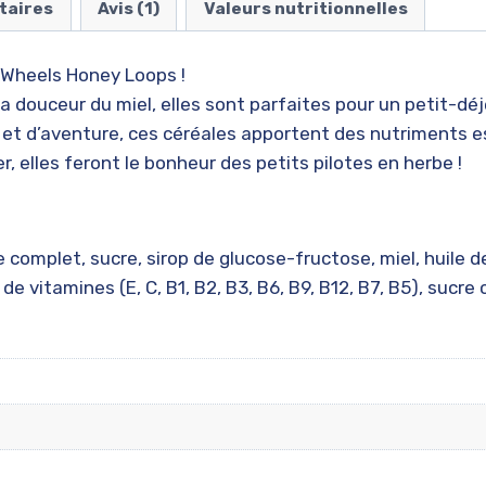
taires
Avis (1)
Valeurs nutritionnelles
t Wheels Honey Loops !
la douceur du miel, elles sont parfaites pour un petit-déj
et d’aventure, ces céréales apportent des nutriments es
, elles feront le bonheur des petits pilotes en herbe !
e complet, sucre, sirop de glucose-fructose, miel, huile d
de vitamines (E, C, B1, B2, B3, B6, B9, B12, B7, B5), sucre