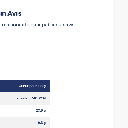
un Avis
être
connecté
pour publier un avis.
Valeur pour 100g
2099 kJ / 501 kcal
23.9 g
0.6 g