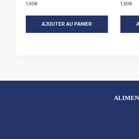
1,50
€
1,50
€
AJOUTER AU PANIER
ALIMEN
Boissons
Snacks
Petit-d