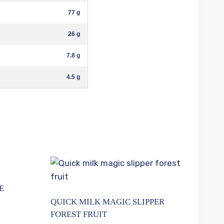
77 g
26 g
7.8 g
4.5 g
E
QUICK MILK MAGIC SLIPPER
FOREST FRUIT