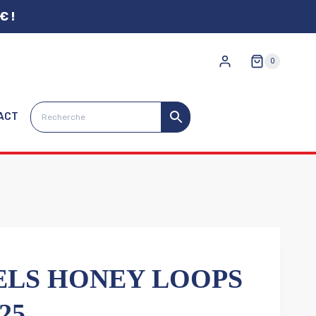
€ !
0
ACT
LS HONEY LOOPS
25