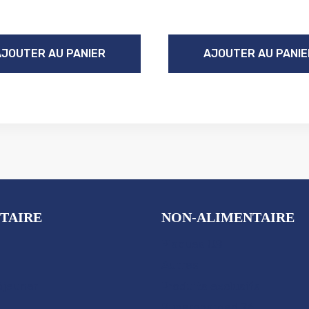
AJOUTER AU PANIER
AJOUTER AU PANIE
TAIRE
NON-ALIMENTAIRE
Plaques US
Autres
éjeuner
Produits exclusifs
Supercharged 76