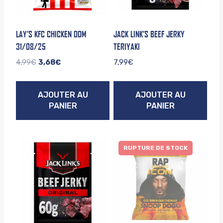
LAY’S KFC CHICKEN DDM
JACK LINK’S BEEF JERKY
31/08/25
TERIYAKI
Le
Le
4,99
€
3,68
€
7,99
€
prix
prix
initial
actuel
AJOUTER AU
AJOUTER AU
était :
est :
PANIER
PANIER
4,99€.
3,68€.
RUPTURE DE STOCK