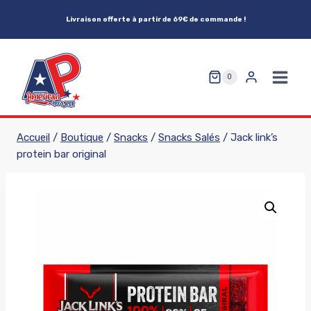
Aller
Livraison offerte à partir de 69€ de commande !
au
contenu
0
Accueil
/
Boutique
/
Snacks
/
Snacks Salés
/
Jack link’s
protein bar original