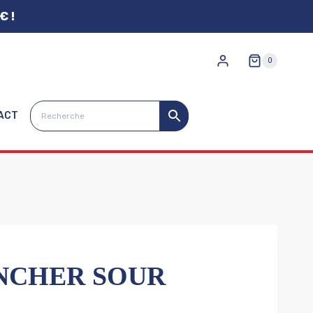
€ !
0
ACT
NCHER SOUR