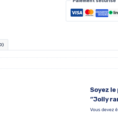
Paiement sécurisé
0)
Soyez le 
“Jolly r
Vous devez 