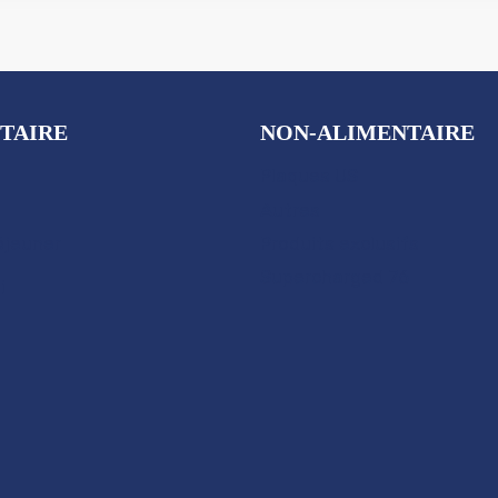
TAIRE
NON-ALIMENTAIRE
Plaques US
Autres
éjeuner
Produits exclusifs
Supercharged 76
i