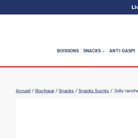
Aller
Li
au
contenu
BOISSONS
SNACKS
ANTI-GASPI
Accueil
/
Boutique
/
Snacks
/
Snacks Sucrés
/
Jolly ranc