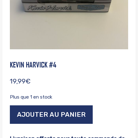
KEVIN HARVICK #4
19,99
€
Plus que 1 en stock
quantité
AJOUTER AU PANIER
de
Kevin
harvick