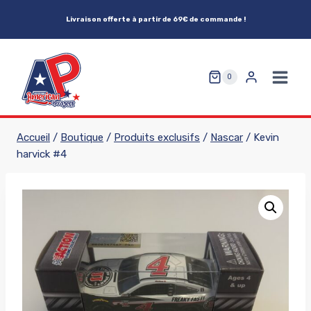
Aller
Livraison offerte à partir de 69€ de commande !
au
contenu
0
Accueil
/
Boutique
/
Produits exclusifs
/
Nascar
/
Kevin
harvick #4