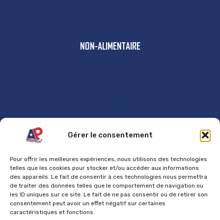
Petit-déjeuner
Anti-Gaspi
NON-ALIMENTAIRE
Plaques US
Autres
Produits exclusifs
Supercharged 76
GÉNÉRAL
Gérer le consentement
Accueil
Pour offrir les meilleures expériences, nous utilisons des technologies
Contact
telles que les cookies pour stocker et/ou accéder aux informations
des appareils. Le fait de consentir à ces technologies nous permettra
Mentions Légales
de traiter des données telles que le comportement de navigation ou
les ID uniques sur ce site. Le fait de ne pas consentir ou de retirer son
Politique de cookies
consentement peut avoir un effet négatif sur certaines
caractéristiques et fonctions.
Politique de confidentialité