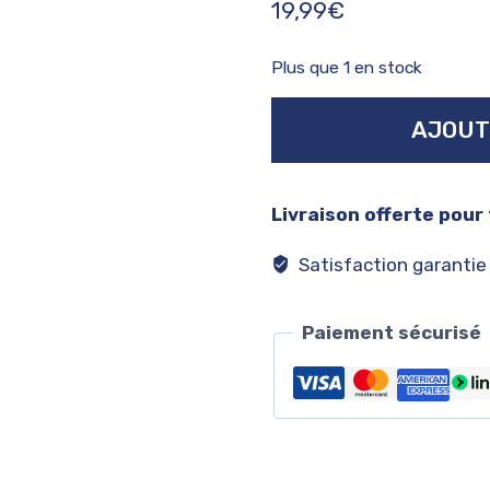
19,99
€
Plus que 1 en stock
quantité
AJOUT
de
Kevin
harvick
Livraison offerte pour
#4
Satisfaction garantie
Paiement sécurisé