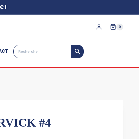
€ !
0
ACT
RVICK #4