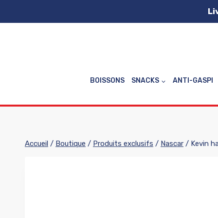
Aller
Li
au
contenu
BOISSONS
SNACKS
ANTI-GASPI
Accueil
/
Boutique
/
Produits exclusifs
/
Nascar
/
Kevin h