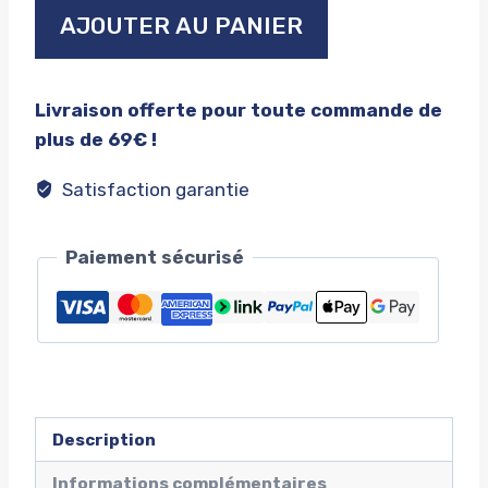
quantité
AJOUTER AU PANIER
de
Milwaukee
bucks
Livraison offerte pour toute commande de
new
plus de 69€ !
era
youth
Satisfaction garantie
2021
nba
Paiement sécurisé
finals
champions
Description
Informations complémentaires