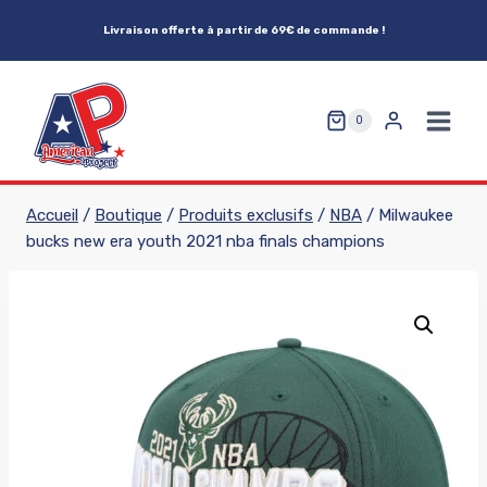
Aller
Livraison offerte à partir de 69€ de commande !
au
contenu
0
Accueil
/
Boutique
/
Produits exclusifs
/
NBA
/
Milwaukee
bucks new era youth 2021 nba finals champions