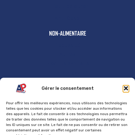
Petit-déjeuner
Anti-Gaspi
NON-ALIMENTAIRE
Plaques US
Autres
Produits exclusifs
Supercharged 76
GÉNÉRAL
Gérer le consentement
Accueil
Pour offrir les meilleures expériences, nous utilisons des technologies
Contact
telles que les cookies pour stocker et/ou accéder aux informations
des appareils. Le fait de consentir à ces technologies nous permettra
Mentions Légales
de traiter des données telles que le comportement de navigation ou
les ID uniques sur ce site. Le fait de ne pas consentir ou de retirer son
Politique de cookies
consentement peut avoir un effet négatif sur certaines