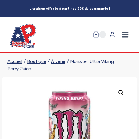
Aller
Livraison offerte à partir de 69€ de commande !
au
contenu
0
Accueil
/
Boutique
/
À venir
/
Monster Ultra Viking
Berry Juice