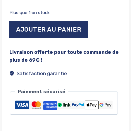
Plus que 1 en stock
quantité
AJOUTER AU PANIER
de
Pins
sema
Livraison offerte pour toute commande de
show
plus de 69€ !
Limited
édition
Satisfaction garantie
Paiement sécurisé