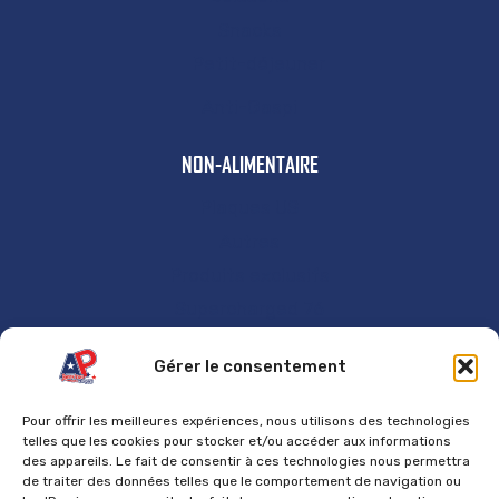
Snacks
Petit-déjeuner
Anti-Gaspi
NON-ALIMENTAIRE
Plaques US
Autres
Produits exclusifs
Supercharged 76
GÉNÉRAL
Gérer le consentement
Accueil
Pour offrir les meilleures expériences, nous utilisons des technologies
Contact
telles que les cookies pour stocker et/ou accéder aux informations
des appareils. Le fait de consentir à ces technologies nous permettra
Mentions Légales
de traiter des données telles que le comportement de navigation ou