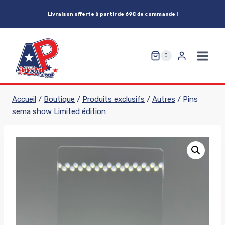
Aller
Livraison offerte à partir de 69€ de commande !
au
contenu
0
Accueil
/
Boutique
/
Produits exclusifs
/
Autres
/
Pins
sema show Limited édition