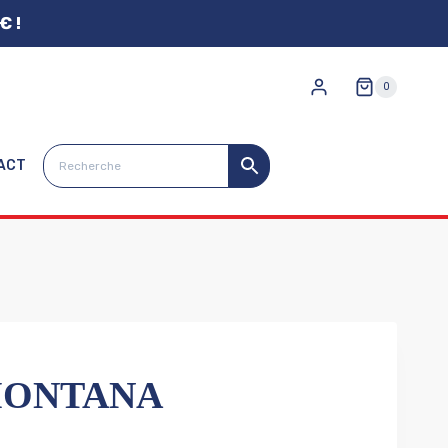
€ !
0
ACT
MONTANA