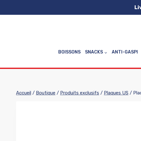
Aller
Li
au
contenu
BOISSONS
SNACKS
ANTI-GASPI
Accueil
/
Boutique
/
Produits exclusifs
/
Plaques US
/
Pla