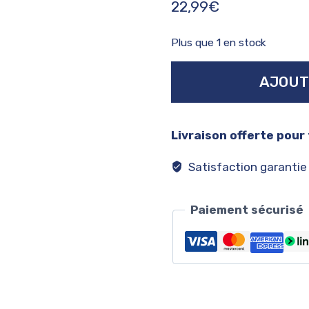
22,99
€
Plus que 1 en stock
quantité
AJOUT
de
Plaque
montana
Livraison offerte pour
Satisfaction garantie
Paiement sécurisé