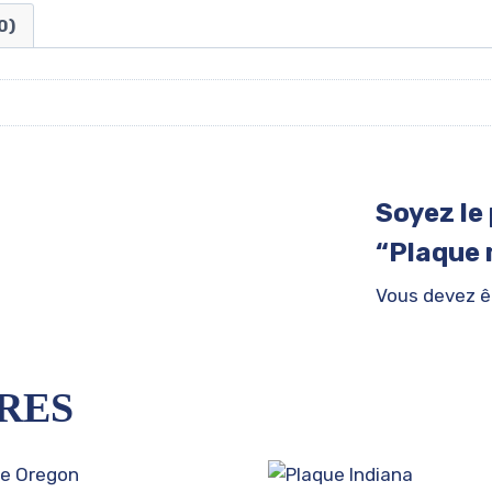
0)
Soyez le 
“Plaque
Vous devez 
RES