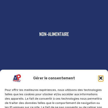
Snacks
Petit-déjeuner
Anti-Gaspi
NON-ALIMENTAIRE
Plaques US
Autres
Produits exclusifs
Supercharged 76
GÉNÉRAL
Gérer le consentement
Accueil
Pour offrir les meilleures expériences, nous utilisons des technologies
Contact
telles que les cookies pour stocker et/ou accéder aux informations
des appareils. Le fait de consentir à ces technologies nous permettra
Mentions Légales
de traiter des données telles que le comportement de navigation ou
les ID uniques sur ce site. Le fait de ne pas consentir ou de retirer son