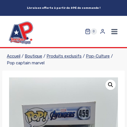
Aller
Livraison offerte à partir de 69€ de commande !
au
contenu
0
Accueil
/
Boutique
/
Produits exclusifs
/
Pop-Culture
/
Pop captain marvel