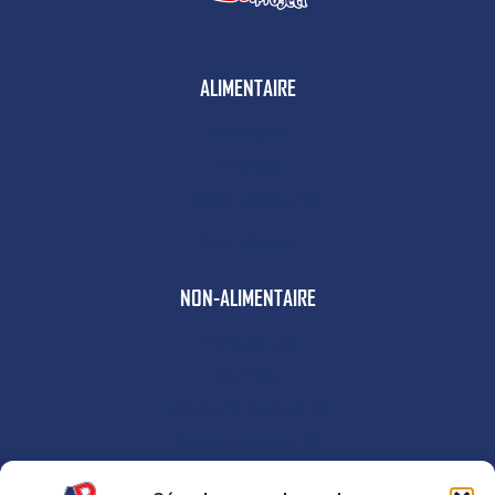
ALIMENTAIRE
Boissons
Snacks
Petit-déjeuner
Anti-Gaspi
NON-ALIMENTAIRE
Plaques US
Autres
Produits exclusifs
Supercharged 76