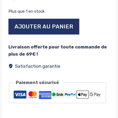
Plus que 1 en stock
quantité
AJOUTER AU PANIER
de
Pop
captain
Livraison offerte pour toute commande de
marvel
plus de 69€ !
Satisfaction garantie
Paiement sécurisé