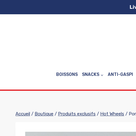
Aller
Li
au
contenu
BOISSONS
SNACKS
ANTI-GASPI
Accueil
/
Boutique
/
Produits exclusifs
/
Hot Wheels
/
Por