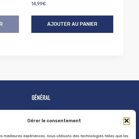
14,99
€
R
AJOUTER AU PANIER
GÉNÉRAL
Accueil
Contact
Gérer le consentement
Mentions Légales
les meilleures expériences, nous utilisons des technologies telles que les
Politique de cookies