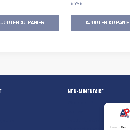
8,99
€
AJOUTER AU PANIER
AJOUTER AU PANIE
E
NON-ALIMENTAIRE
Plaques US
Autres
éjeuner
Produits exclusifs
Pour offrir 
Supercharged 76