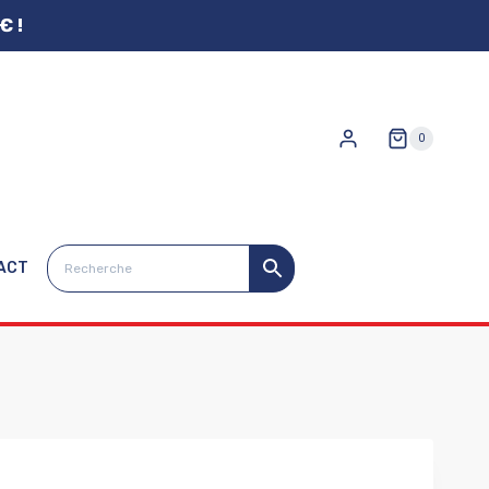
€ !
0
ACT