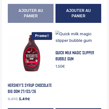
sur 5
AJOUTER AU
AJOUTER AU
PANIER
PANIER
Promo !
QUICK MILK MAGIC SLIPPER
BUBBLE GUM
1,50
€
HERSHEY’S SYRUP CHOCOLATE
BIG DDM 27/03/26
Le
Le
8,49
€
5,49
€
prix
prix