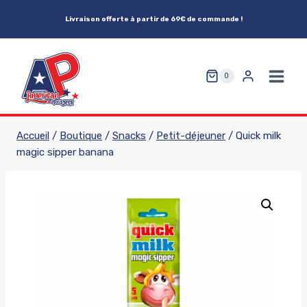
Aller
Livraison offerte à partir de 69€ de commande !
au
contenu
0
Accueil
/
Boutique
/
Snacks
/
Petit-déjeuner
/
Quick milk
magic sipper banana