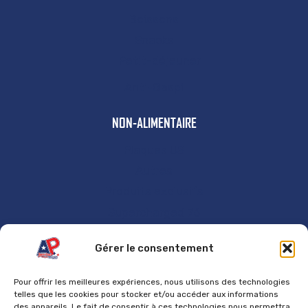
Boissons
Snacks
Petit-déjeuner
Anti-Gaspi
NON-ALIMENTAIRE
Plaques US
Autres
Produits exclusifs
Supercharged 76
GÉNÉRAL
Gérer le consentement
Accueil
Pour offrir les meilleures expériences, nous utilisons des technologies
Contact
telles que les cookies pour stocker et/ou accéder aux informations
des appareils. Le fait de consentir à ces technologies nous permettra