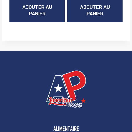
initial
actuel
AJOUTER AU
AJOUTER AU
était :
est :
PANIER
PANIER
8,49€.
5,49€.
ALIMENTAIRE