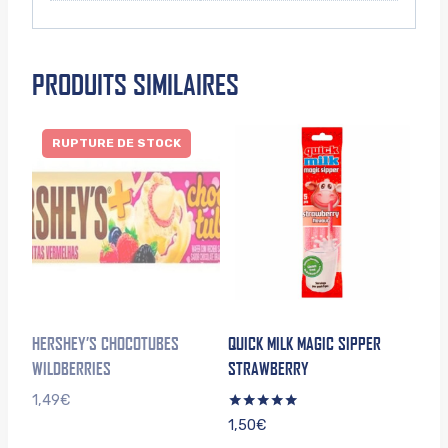
PRODUITS SIMILAIRES
RUPTURE DE STOCK
HERSHEY’S CHOCOTUBES
QUICK MILK MAGIC SIPPER
WILDBERRIES
STRAWBERRY
1,49
€
Note
1,50
€
5.00