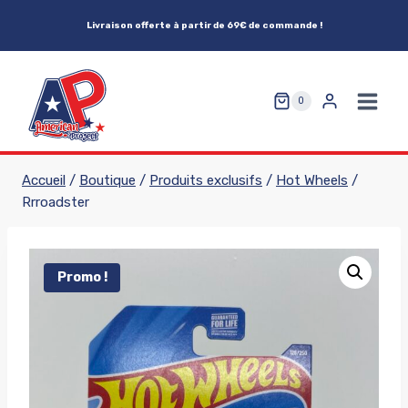
Aller
Livraison offerte à partir de 69€ de commande !
au
contenu
0
Accueil
/
Boutique
/
Produits exclusifs
/
Hot Wheels
/
Rrroadster
Promo !