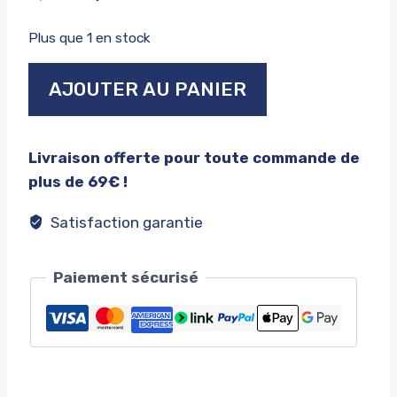
prix
prix
Plus que 1 en stock
initial
actuel
quantité
était :
est :
AJOUTER AU PANIER
de
9,99€.
5,00€.
Rrroadster
Livraison offerte pour toute commande de
plus de 69€ !
Satisfaction garantie
Paiement sécurisé