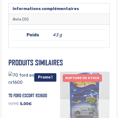
Informations complémentaires
Avis (0)
Poids
43 g
PRODUITS SIMILAIRES
Promo !
RUPTURE DE STOCK
70 FORD ESCORT RS1600
Le
Le
9,99
€
5,00
€
prix
prix
initial
actuel