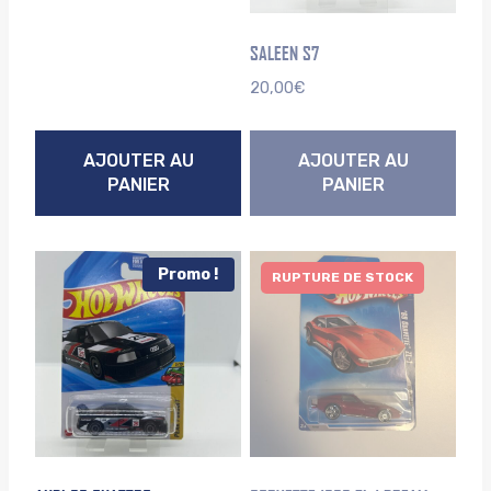
était :
est :
9,99€.
5,00€.
SALEEN S7
20,00
€
AJOUTER AU
AJOUTER AU
PANIER
PANIER
Promo !
RUPTURE DE STOCK