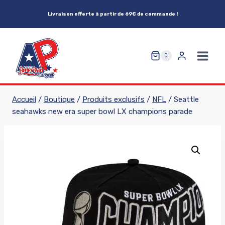
Aller
Livraison offerte à partir de 69€ de commande !
au
contenu
0
Accueil
/
Boutique
/
Produits exclusifs
/
NFL
/
Seattle
seahawks new era super bowl LX champions parade