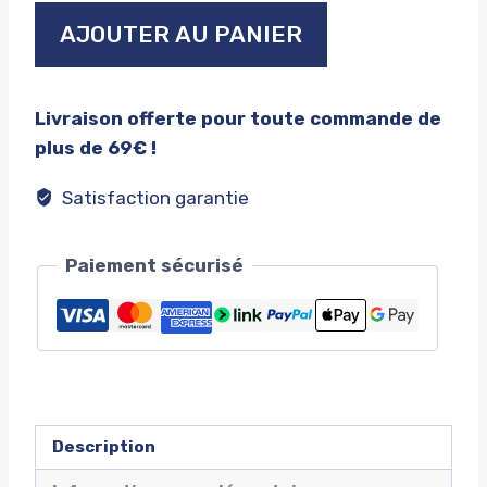
quantité
AJOUTER AU PANIER
de
Seattle
seahawks
Livraison offerte pour toute commande de
new
plus de 69€ !
era
super
Satisfaction garantie
bowl
LX
Paiement sécurisé
champions
parade
Description