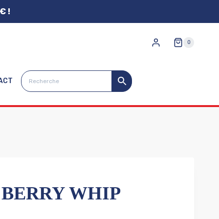
€ !
0
ACT
 BERRY WHIP