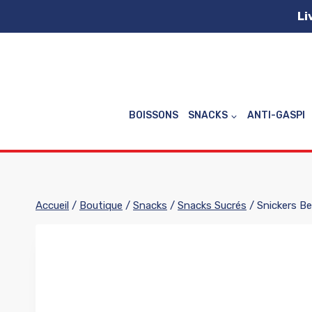
Aller
Li
au
contenu
BOISSONS
SNACKS
ANTI-GASPI
Accueil
/
Boutique
/
Snacks
/
Snacks Sucrés
/
Snickers Be