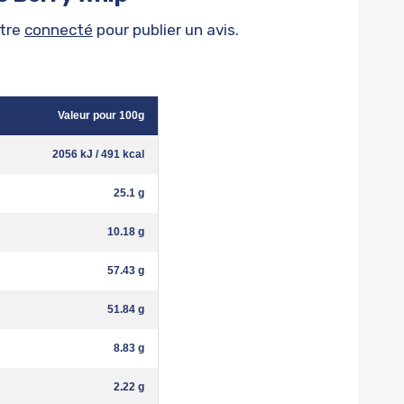
être
connecté
pour publier un avis.
Valeur pour 100g
2056 kJ / 491 kcal
25.1 g
10.18 g
57.43 g
51.84 g
8.83 g
2.22 g