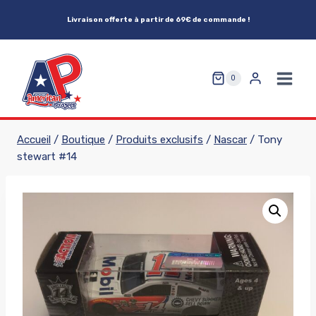
Aller
Livraison offerte à partir de 69€ de commande !
au
contenu
0
Accueil
/
Boutique
/
Produits exclusifs
/
Nascar
/
Tony
stewart #14