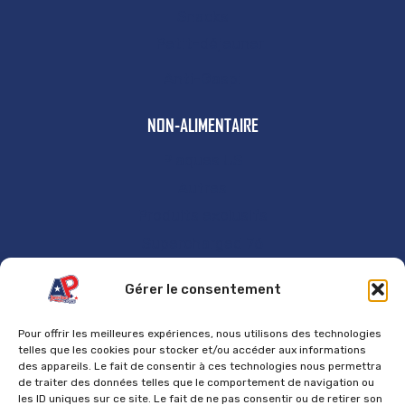
Snacks
Petit-déjeuner
Anti-Gaspi
NON-ALIMENTAIRE
Plaques US
Autres
Produits exclusifs
Supercharged 76
GÉNÉRAL
Gérer le consentement
Accueil
Pour offrir les meilleures expériences, nous utilisons des technologies
Contact
telles que les cookies pour stocker et/ou accéder aux informations
des appareils. Le fait de consentir à ces technologies nous permettra
Mentions Légales
de traiter des données telles que le comportement de navigation ou
les ID uniques sur ce site. Le fait de ne pas consentir ou de retirer son