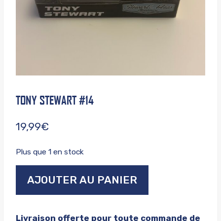
TONY STEWART #14
19,99
€
Plus que 1 en stock
quantité
AJOUTER AU PANIER
de
Tony
stewart
Livraison offerte pour toute commande de