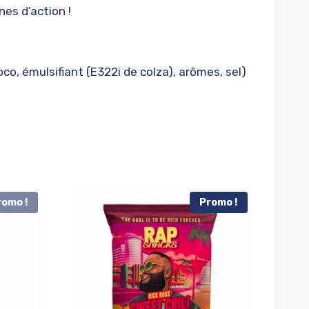
nes d’action !
oco, émulsifiant (E322i de colza), arômes, sel)
romo !
Promo !