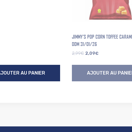
JIMMY’S POP CORN TOFFEE CARAM
DDM 31/01/26
Le
Le
2,99
€
2,09
€
prix
prix
initial
actuel
AJOUTER AU PANIER
AJOUTER AU PANIE
était :
est :
2,99€.
2,09€.