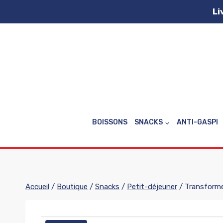
Aller
Li
au
contenu
BOISSONS
SNACKS
ANTI-GASPI
Accueil
/
Boutique
/
Snacks
/
Petit-déjeuner
/
Transforme