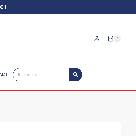
€ !
0
ACT