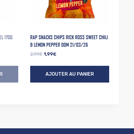
EL 170G
RAP SNACKS CHIPS RICK ROSS SWEET CHILI
& LEMON PEPPER DDM 21/03/26
Le
Le
2,99
€
1,99
€
prix
prix
initial
actuel
R
AJOUTER AU PANIER
était :
est :
2,99€.
1,99€.