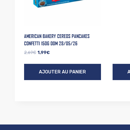
AMERICAN BAKERY CEREOS PANCAKES
CONFETTI 150G DDM 28/05/26
Le
Le
2,69
€
1,99
€
prix
prix
initial
actuel
AJOUTER AU PANIER
était :
est :
2,69€.
1,99€.