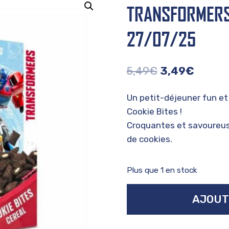
TRANSFORMERS
27/07/25
Le
Le
5,49
€
3,49
€
prix
prix
Un petit-déjeuner fun e
initial
actuel
Cookie Bites !
était :
est :
Croquantes et savoureuse
5,49€.
3,49€.
de cookies.
Plus que 1 en stock
quantité
AJOUT
de
Transformers