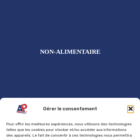
Boissons
Snacks
Petit-déjeuner
Anti-Gaspi
NON-ALIMENTAIRE
Plaques US
Autres
Produits exclusifs
Supercharged 76
GÉNÉRAL
Gérer le consentement
Accueil
Pour offrir les meilleures expériences, nous utilisons des technologies
Contact
telles que les cookies pour stocker et/ou accéder aux informations
des appareils. Le fait de consentir à ces technologies nous permettra
Mentions Légales