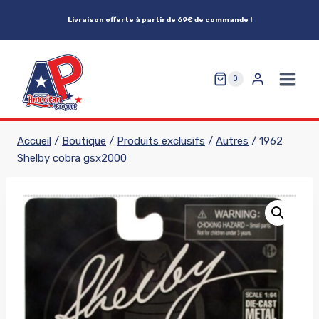
Aller
Livraison offerte à partir de 69€ de commande !
au
contenu
0
Accueil
/
Boutique
/
Produits exclusifs
/
Autres
/
1962
Shelby cobra gsx2000