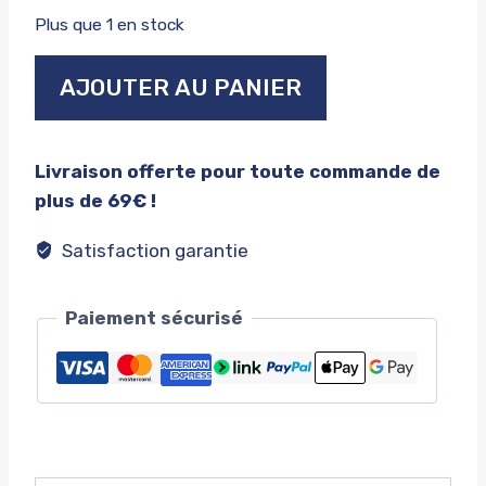
Plus que 1 en stock
quantité
AJOUTER AU PANIER
de
1962
Shelby
Livraison offerte pour toute commande de
cobra
plus de 69€ !
gsx2000
Satisfaction garantie
Paiement sécurisé