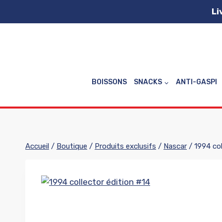
Aller
Li
au
contenu
BOISSONS
SNACKS
ANTI-GASPI
Accueil
/
Boutique
/
Produits exclusifs
/
Nascar
/
1994 col