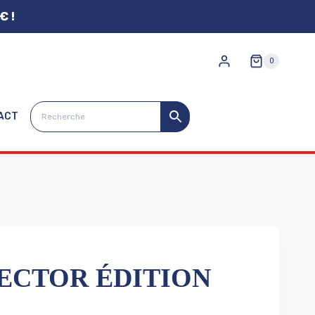
€ !
0
ACT
LECTOR ÉDITION