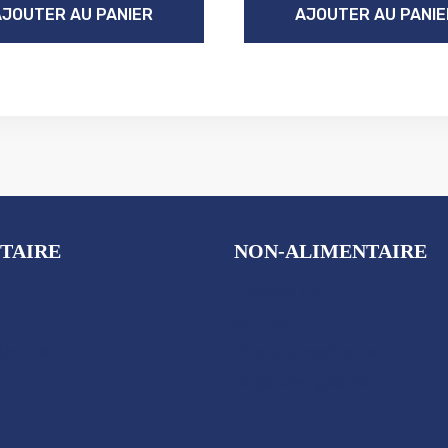
AJOUTER AU PANIER
AJOUTER AU PANIE
TAIRE
NON-ALIMENTAIRE
Plaques US
Autres
éjeuner
Produits exclusifs
Supercharged 76
i