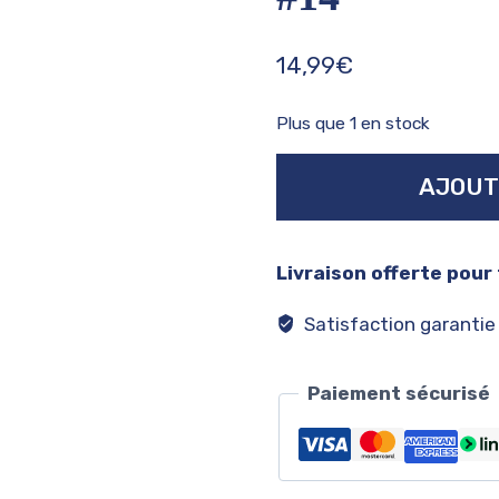
14,99
€
Plus que 1 en stock
quantité
AJOUT
de
1994
collector
Livraison offerte pour
édition
#14
Satisfaction garantie
Paiement sécurisé