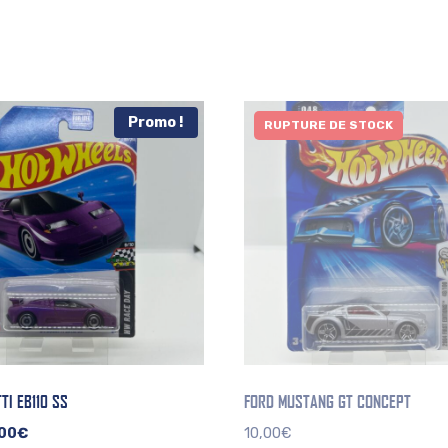
Promo !
RUPTURE DE STOCK
TI EB110 SS
FORD MUSTANG GT CONCEPT
Le
00
€
10,00
€