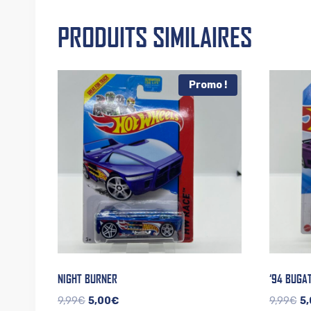
PRODUITS SIMILAIRES
Promo !
NIGHT BURNER
‘94 BUGAT
Le
Le
Le
9,99
€
5,00
€
9,99
€
5,