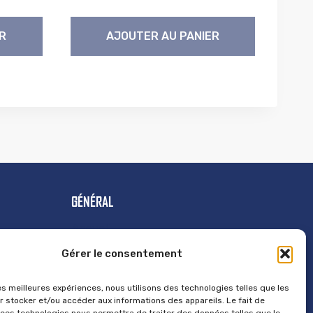
R
AJOUTER AU PANIER
GÉNÉRAL
Accueil
Contact
Gérer le consentement
Mentions Légales
les meilleures expériences, nous utilisons des technologies telles que les
Politique de cookies
r stocker et/ou accéder aux informations des appareils. Le fait de