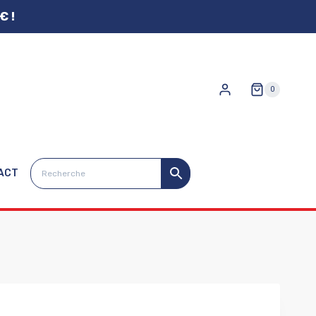
€ !
0
ACT