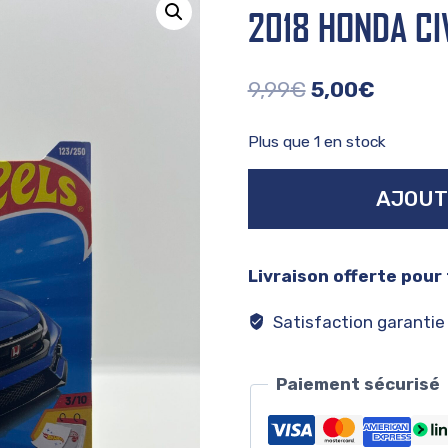
2018 HONDA CI
Le
Le
9,99
€
5,00
€
prix
prix
Plus que 1 en stock
initial
actuel
quantité
était :
est :
AJOUT
de
9,99€.
5,00€.
2018
honda
Livraison offerte pour
civic
type
Satisfaction garantie
r
Paiement sécurisé