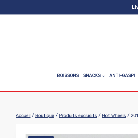
Aller
Li
au
contenu
BOISSONS
SNACKS
ANTI-GASPI
Accueil
/
Boutique
/
Produits exclusifs
/
Hot Wheels
/
201