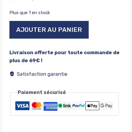
prix
prix
Plus que 1 en stock
initial
actuel
quantité
était :
est :
AJOUTER AU PANIER
de
9,90€.
5,00€.
Audi
90
Livraison offerte pour toute commande de
quattro
plus de 69€ !
Satisfaction garantie
Paiement sécurisé