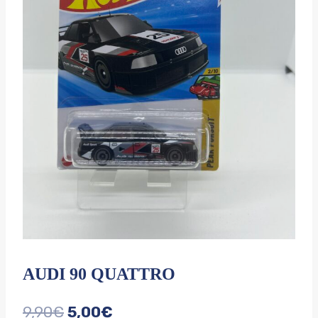
AUDI 90 QUATTRO
Le
Le
9,90
€
5,00
€