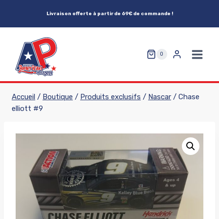
Aller
Livraison offerte à partir de 69€ de commande !
au
contenu
0
Accueil
/
Boutique
/
Produits exclusifs
/
Nascar
/
Chase
elliott #9