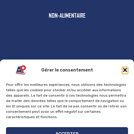
Anti-Gaspi
NON-ALIMENTAIRE
Plaques US
Autres
Produits exclusifs
Supercharged 76
GÉNÉRAL
Gérer le consentement
Accueil
Pour offrir les meilleures expériences, nous utilisons des technologies
Contact
telles que les cookies pour stocker et/ou accéder aux informations
des appareils. Le fait de consentir à ces technologies nous permettra
Mentions Légales
de traiter des données telles que le comportement de navigation ou
les ID uniques sur ce site. Le fait de ne pas consentir ou de retirer son
Politique de cookies
consentement peut avoir un effet négatif sur certaines
Politique de confidentialité
caractéristiques et fonctions.
Politique de retours et de remboursements
ACCEPTER