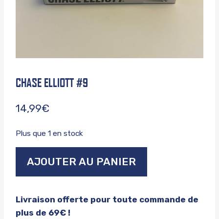
CHASE ELLIOTT #9
14,99
€
Plus que 1 en stock
quantité
AJOUTER AU PANIER
de
Chase
elliott
Livraison offerte pour toute commande de
#9
plus de 69€ !