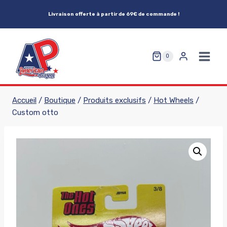
Aller
Livraison offerte à partir de 69€ de commande !
au
contenu
0
Accueil
/
Boutique
/
Produits exclusifs
/
Hot Wheels
/
Custom otto