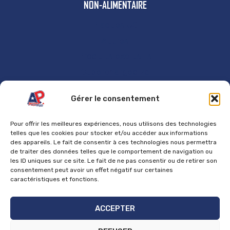
NON-ALIMENTAIRE
Plaques US
Autres
Produits exclusifs
Supercharged 76
GÉNÉRAL
Gérer le consentement
Accueil
Pour offrir les meilleures expériences, nous utilisons des technologies
Contact
telles que les cookies pour stocker et/ou accéder aux informations
des appareils. Le fait de consentir à ces technologies nous permettra
Mentions Légales
de traiter des données telles que le comportement de navigation ou
les ID uniques sur ce site. Le fait de ne pas consentir ou de retirer son
Politique de cookies
consentement peut avoir un effet négatif sur certaines
Politique de confidentialité
caractéristiques et fonctions.
Politique de retours et de remboursements
ACCEPTER