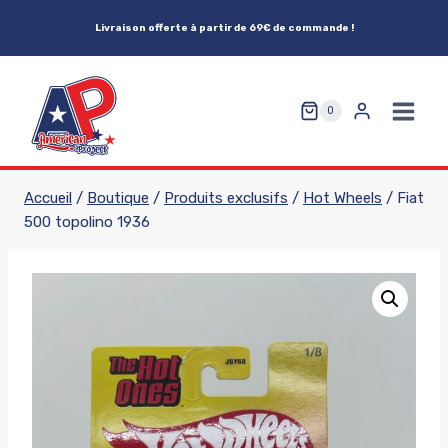
Aller
Livraison offerte à partir de 69€ de commande !
au
contenu
0
Accueil
/
Boutique
/
Produits exclusifs
/
Hot Wheels
/
Fiat
500 topolino 1936