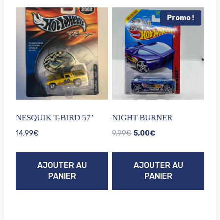
Promo !
NESQUIK T-BIRD 57’
NIGHT BURNER
Le
Le
14,99
€
9,99
€
5,00
€
prix
prix
initial
actuel
AJOUTER AU
AJOUTER AU
était :
est :
PANIER
PANIER
9,99€.
5,00€.