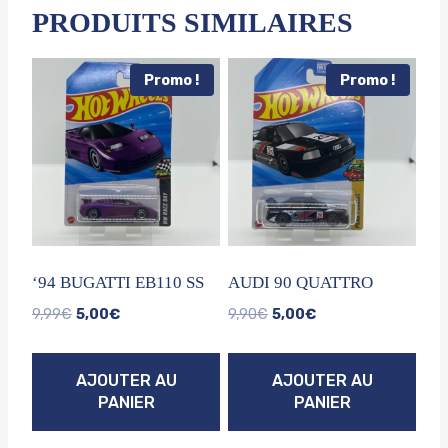
PRODUITS SIMILAIRES
Promo !
Promo !
‘94 BUGATTI EB110 SS
AUDI 90 QUATTRO
Le
Le
Le
Le
9,99
€
5,00
€
9,90
€
5,00
€
prix
prix
prix
prix
initial
actuel
initial
actuel
AJOUTER AU
AJOUTER AU
était :
est :
était :
est :
PANIER
PANIER
9,99€.
5,00€.
9,90€.
5,00€.