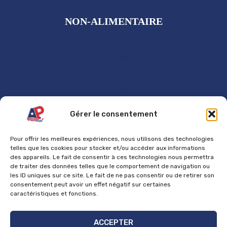
NON-ALIMENTAIRE
Plaques US
Autres
Produits exclusifs
Supercharged 76
GÉNÉRAL
Gérer le consentement
Accueil
Pour offrir les meilleures expériences, nous utilisons des technologies
Contact
telles que les cookies pour stocker et/ou accéder aux informations
des appareils. Le fait de consentir à ces technologies nous permettra
Mentions Légales
de traiter des données telles que le comportement de navigation ou
les ID uniques sur ce site. Le fait de ne pas consentir ou de retirer son
Politique de cookies
consentement peut avoir un effet négatif sur certaines
Politique de confidentialité
caractéristiques et fonctions.
Politique de retours et de remboursements
ACCEPTER