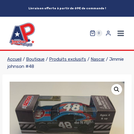
Aller
Livraison offerte à partir de 69€ de commande !
au
contenu
0
Accueil
/
Boutique
/
Produits exclusifs
/
Nascar
/
Jimmie
johnson #48