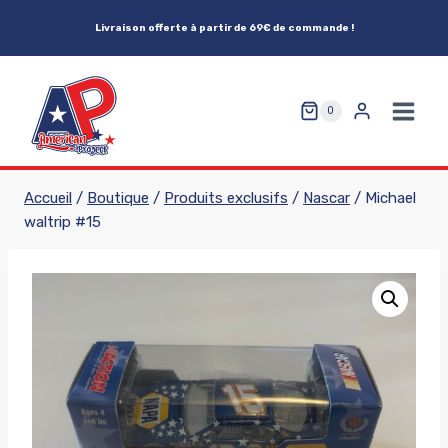
Aller
Livraison offerte à partir de 69€ de commande !
au
contenu
0
Accueil
/
Boutique
/
Produits exclusifs
/
Nascar
/
Michael
waltrip #15