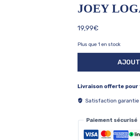
JOEY LOG
19,99
€
Plus que 1 en stock
quantité
AJOUT
de
Joey
logano
Livraison offerte pour
#20
Satisfaction garantie
Paiement sécurisé