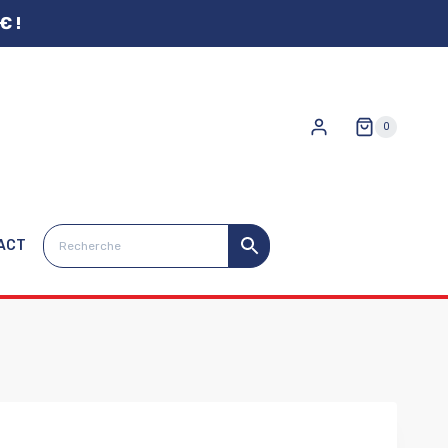
€ !
0
ACT