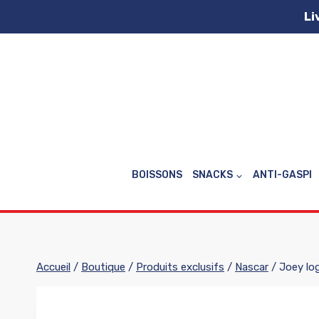
Aller
Li
au
contenu
BOISSONS
SNACKS
ANTI-GASPI
Accueil
/
Boutique
/
Produits exclusifs
/
Nascar
/
Joey lo