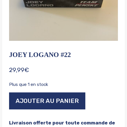
JOEY LOGANO #22
29,99
€
Plus que 1 en stock
quantité
AJOUTER AU PANIER
de
Joey
logano
Livraison offerte pour toute commande de
#22