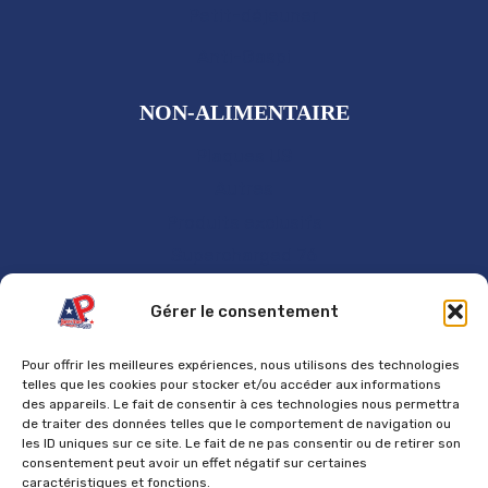
Petit-déjeuner
Anti-Gaspi
NON-ALIMENTAIRE
Plaques US
Autres
Produits exclusifs
Supercharged 76
GÉNÉRAL
Gérer le consentement
Accueil
Pour offrir les meilleures expériences, nous utilisons des technologies
Contact
telles que les cookies pour stocker et/ou accéder aux informations
des appareils. Le fait de consentir à ces technologies nous permettra
Mentions Légales
de traiter des données telles que le comportement de navigation ou
les ID uniques sur ce site. Le fait de ne pas consentir ou de retirer son
Politique de cookies
consentement peut avoir un effet négatif sur certaines
Politique de confidentialité
caractéristiques et fonctions.