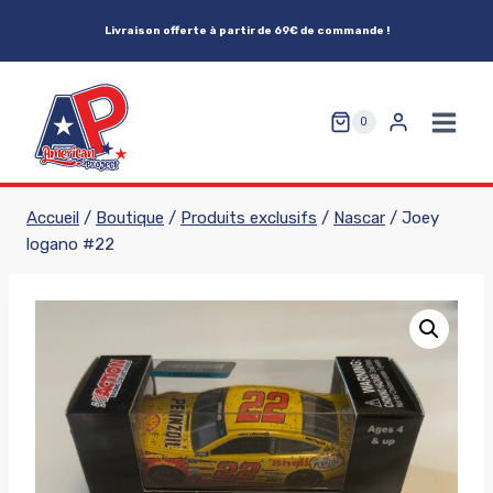
Aller
Livraison offerte à partir de 69€ de commande !
au
contenu
0
Accueil
/
Boutique
/
Produits exclusifs
/
Nascar
/
Joey
logano #22