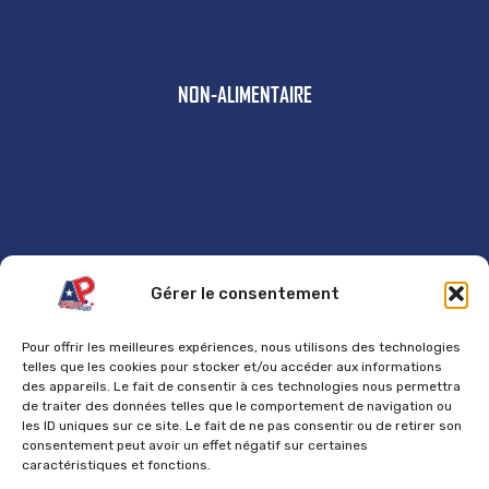
Anti-Gaspi
NON-ALIMENTAIRE
Plaques US
Autres
Produits exclusifs
Supercharged 76
GÉNÉRAL
Gérer le consentement
Accueil
Pour offrir les meilleures expériences, nous utilisons des technologies
Contact
telles que les cookies pour stocker et/ou accéder aux informations
des appareils. Le fait de consentir à ces technologies nous permettra
Mentions Légales
de traiter des données telles que le comportement de navigation ou
les ID uniques sur ce site. Le fait de ne pas consentir ou de retirer son
Politique de cookies
consentement peut avoir un effet négatif sur certaines
caractéristiques et fonctions.
Politique de confidentialité