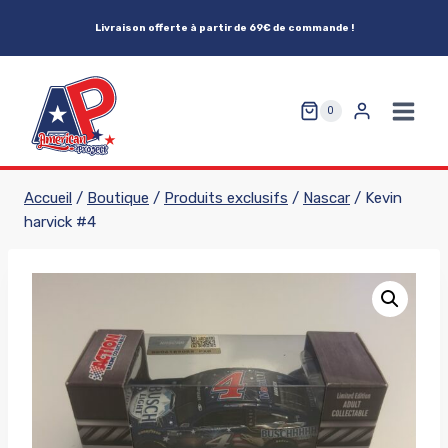
Aller
Livraison offerte à partir de 69€ de commande !
au
contenu
0
Accueil
/
Boutique
/
Produits exclusifs
/
Nascar
/
Kevin
harvick #4