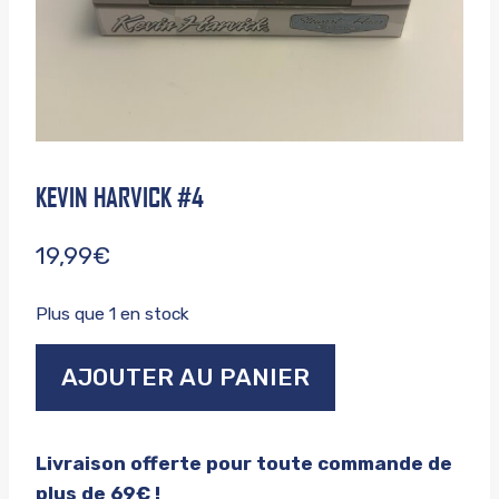
KEVIN HARVICK #4
19,99
€
Plus que 1 en stock
quantité
AJOUTER AU PANIER
de
Kevin
harvick
Livraison offerte pour toute commande de
#4
plus de 69€ !