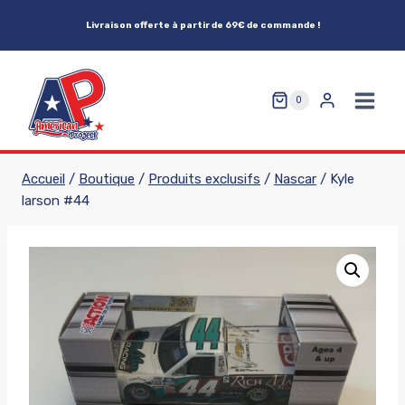
Aller
Livraison offerte à partir de 69€ de commande !
au
contenu
0
Accueil
/
Boutique
/
Produits exclusifs
/
Nascar
/
Kyle
larson #44