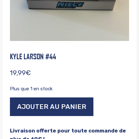
KYLE LARSON #44
19,99
€
Plus que 1 en stock
quantité
AJOUTER AU PANIER
de
Kyle
larson
Livraison offerte pour toute commande de
#44
plus de 69€ !