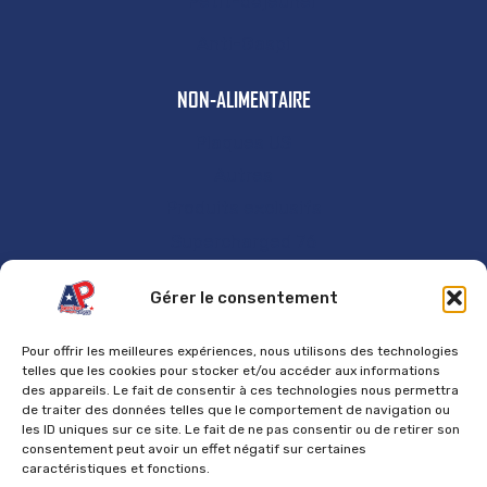
Petit-déjeuner
Anti-Gaspi
NON-ALIMENTAIRE
Plaques US
Autres
Produits exclusifs
Supercharged 76
GÉNÉRAL
Gérer le consentement
Accueil
Pour offrir les meilleures expériences, nous utilisons des technologies
Contact
telles que les cookies pour stocker et/ou accéder aux informations
des appareils. Le fait de consentir à ces technologies nous permettra
Mentions Légales
de traiter des données telles que le comportement de navigation ou
les ID uniques sur ce site. Le fait de ne pas consentir ou de retirer son
Politique de cookies
consentement peut avoir un effet négatif sur certaines
Politique de confidentialité
caractéristiques et fonctions.