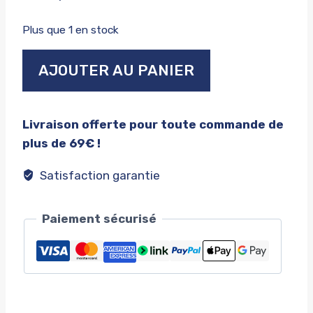
Plus que 1 en stock
quantité
AJOUTER AU PANIER
de
Mike
tyson
Livraison offerte pour toute commande de
official
plus de 69€ !
signature
Satisfaction garantie
Paiement sécurisé