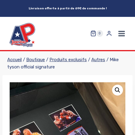
Aller
Livraison offerte à partir de 69€ de commande !
au
contenu
0
Accueil
/
Boutique
/
Produits exclusifs
/
Autres
/
Mike
tyson official signature