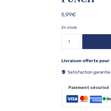
5,99
€
En stock
quantité
de
Monster
ultra
Livraison offerte pour
punk
punch
Satisfaction garantie
Paiement sécurisé