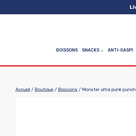
Aller
Li
au
contenu
BOISSONS
SNACKS
ANTI-GASPI
Accueil
/
Boutique
/
Boissons
/
Monster ultra punk punch