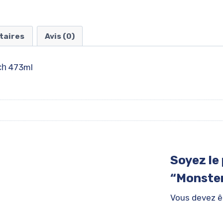
taires
Avis (0)
ch
473ml
Soyez le 
“Monster
Vous devez 