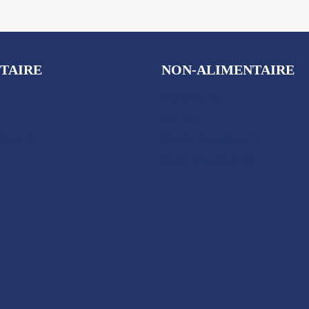
TAIRE
NON-ALIMENTAIRE
Plaques US
Autres
éjeuner
Produits exclusifs
Supercharged 76
i