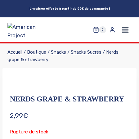
Aller
Livraison offerte à partir de 69€ de commande !
au
contenu
0
Accueil
/
Boutique
/
Snacks
/
Snacks Sucrés
/
Nerds
grape & strawberry
NERDS GRAPE & STRAWBERRY
2,99
€
Rupture de stock