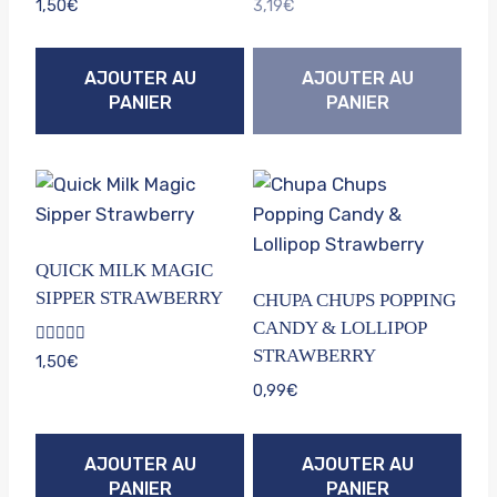
1,50
€
3,19
€
AJOUTER AU
AJOUTER AU
PANIER
PANIER
QUICK MILK MAGIC
SIPPER STRAWBERRY
CHUPA CHUPS POPPING
CANDY & LOLLIPOP
STRAWBERRY
Note
1,50
€
5.00
sur 5
0,99
€
AJOUTER AU
AJOUTER AU
PANIER
PANIER