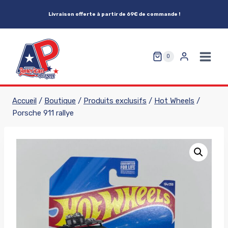
Aller
Livraison offerte à partir de 69€ de commande !
au
contenu
0
Accueil
/
Boutique
/
Produits exclusifs
/
Hot Wheels
/
Porsche 911 rallye