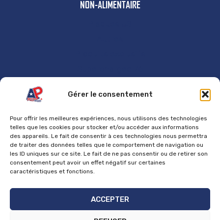
NON-ALIMENTAIRE
Plaques US
Autres
Produits exclusifs
Supercharged 76
GÉNÉRAL
Gérer le consentement
Accueil
Pour offrir les meilleures expériences, nous utilisons des technologies
Contact
telles que les cookies pour stocker et/ou accéder aux informations
des appareils. Le fait de consentir à ces technologies nous permettra
Mentions Légales
de traiter des données telles que le comportement de navigation ou
les ID uniques sur ce site. Le fait de ne pas consentir ou de retirer son
Politique de cookies
consentement peut avoir un effet négatif sur certaines
Politique de confidentialité
caractéristiques et fonctions.
Politique de retours et de remboursements
ACCEPTER