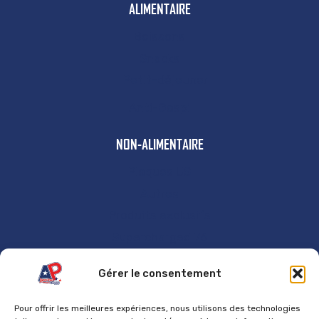
ALIMENTAIRE
Boissons
Snacks
Petit-déjeuner
Anti-Gaspi
NON-ALIMENTAIRE
Plaques US
Autres
Produits exclusifs
Supercharged 76
GÉNÉRAL
Gérer le consentement
Accueil
Pour offrir les meilleures expériences, nous utilisons des technologies