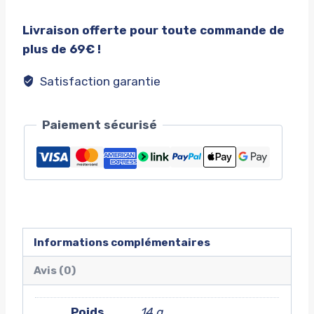
Porte
clés
Livraison offerte pour toute commande de
shelby
plus de 69€ !
rouge
Satisfaction garantie
Paiement sécurisé
Informations complémentaires
Avis (0)
Poids
14 g