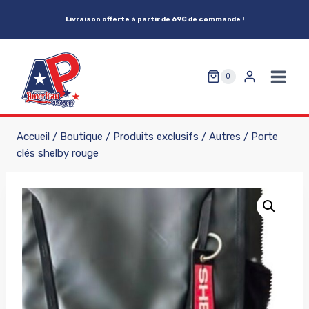
Aller
Livraison offerte à partir de 69€ de commande !
au
contenu
0
Accueil
/
Boutique
/
Produits exclusifs
/
Autres
/
Porte
clés shelby rouge