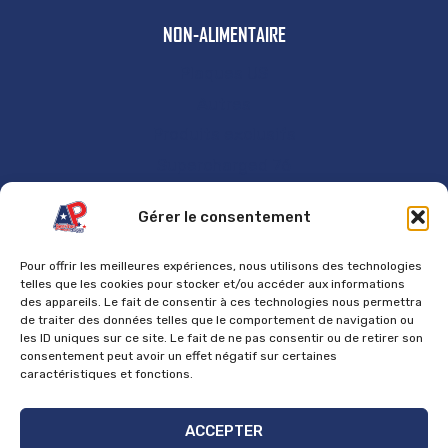
NON-ALIMENTAIRE
Plaques US
Autres
Produits exclusifs
Supercharged 76
GÉNÉRAL
Gérer le consentement
Accueil
Pour offrir les meilleures expériences, nous utilisons des technologies
Contact
telles que les cookies pour stocker et/ou accéder aux informations
des appareils. Le fait de consentir à ces technologies nous permettra
Mentions Légales
de traiter des données telles que le comportement de navigation ou
les ID uniques sur ce site. Le fait de ne pas consentir ou de retirer son
Politique de cookies
consentement peut avoir un effet négatif sur certaines
Politique de confidentialité
caractéristiques et fonctions.
Politique de retours et de remboursements
ACCEPTER