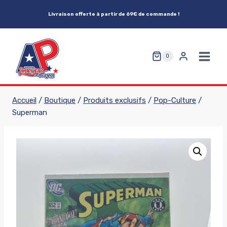
Aller
Livraison offerte à partir de 69€ de commande !
au
contenu
0
Accueil
/
Boutique
/
Produits exclusifs
/
Pop-Culture
/
Superman