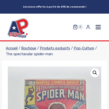
Aller
Livraison offerte à partir de 69€ de commande !
au
contenu
0
Accueil
/
Boutique
/
Produits exclusifs
/
Pop-Culture
/
The spectacular spider-man