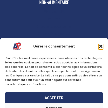
NON-ALIMENTAIRE
Plaques US
Autres
Produits exclusifs
Supercharged 76
GÉNÉRAL
Gérer le consentement
Accueil
Pour offrir les meilleures expériences, nous utilisons des technologies
Contact
telles que les cookies pour stocker et/ou accéder aux informations
des appareils. Le fait de consentir à ces technologies nous permettra
Mentions Légales
de traiter des données telles que le comportement de navigation ou
les ID uniques sur ce site. Le fait de ne pas consentir ou de retirer son
Politique de cookies
consentement peut avoir un effet négatif sur certaines
Politique de confidentialité
caractéristiques et fonctions.
Politique de retours et de remboursements
ACCEPTER