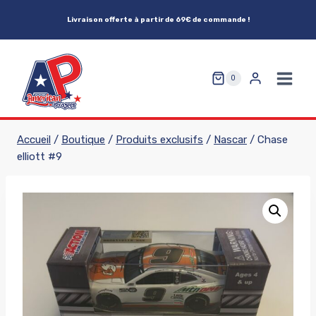
Aller
Livraison offerte à partir de 69€ de commande !
au
contenu
0
Accueil
/
Boutique
/
Produits exclusifs
/
Nascar
/
Chase
elliott #9