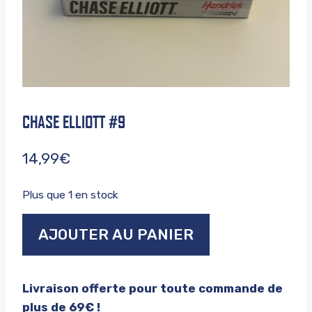
CHASE ELLIOTT #9
14,99
€
Plus que 1 en stock
quantité
AJOUTER AU PANIER
de
Chase
elliott
Livraison offerte pour toute commande de
#9
plus de 69€ !