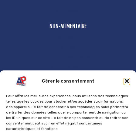
Anti-Gaspi
NON-ALIMENTAIRE
Plaques US
Autres
Produits exclusifs
Supercharged 76
GÉNÉRAL
Gérer le consentement
Accueil
Pour offrir les meilleures expériences, nous utilisons des technologies
Contact
telles que les cookies pour stocker et/ou accéder aux informations
des appareils. Le fait de consentir à ces technologies nous permettra
Mentions Légales
de traiter des données telles que le comportement de navigation ou
les ID uniques sur ce site. Le fait de ne pas consentir ou de retirer son
Politique de cookies
consentement peut avoir un effet négatif sur certaines
caractéristiques et fonctions.
Politique de confidentialité