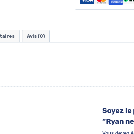
taires
Avis (0)
Soyez le 
“Ryan n
Vous devez 