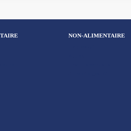
TAIRE
NON-ALIMENTAIRE
Plaques US
Autres
éjeuner
Produits exclusifs
Supercharged 76
i