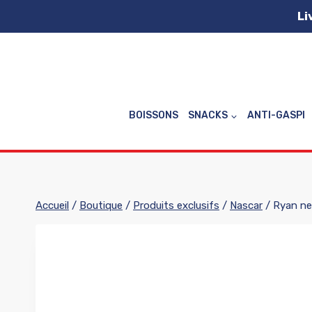
Aller
Li
au
contenu
BOISSONS
SNACKS
ANTI-GASPI
Accueil
/
Boutique
/
Produits exclusifs
/
Nascar
/
Ryan n