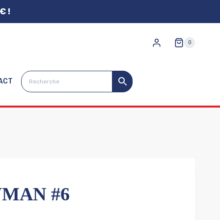
€ !
0
ACT
MAN #6