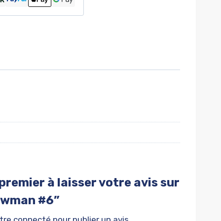
premier à laisser votre avis sur
ewman #6”
être
connecté
pour publier un avis.